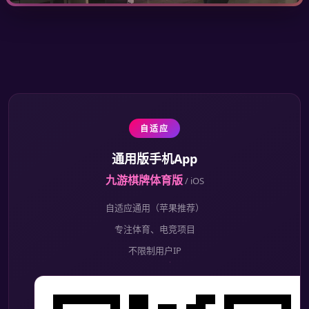
自适应
通用版手机App
九游棋牌体育版
/ iOS
自适应通用（苹果推荐）
专注体育、电竞项目
不限制用户IP